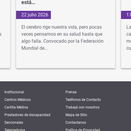
está…
22 julio 2026
17
El cerebro rige nuestra vida, pero pocas
La
s
veces pensamos en su salud hasta que
ca
algo falla. Convocado por la Federación
mé
Mundial de…
cu
Institucional
Prensa
Centros Médicos
Teléfonos de Contacto
Cartilla Médica
Trabajá con nosotros
Prestadores de discapacidad
Mapa de Sitio
Seccionales
Contactanos
Telemedicina
Política de Privacidad