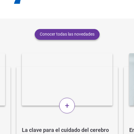
Conocer todas las novedades
+
La clave para el cuidado del cerebro
En