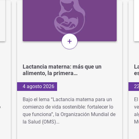
+
Lactancia materna: más que un
La
alimento, la primera…
e
4 agosto 2026
22
Bajo el lema “Lactancia materna para un
El
o
comienzo de vida sostenible: fortalecer lo
ve
que funciona”, la Organización Mundial de
al
la Salud (OMS)…
M