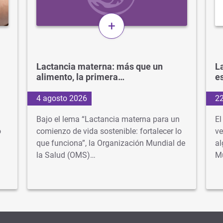
+
Lactancia materna: más que un
La
alimento, la primera…
e
4 agosto 2026
22
Bajo el lema “Lactancia materna para un
El
o
comienzo de vida sostenible: fortalecer lo
ve
que funciona”, la Organización Mundial de
al
la Salud (OMS)…
M