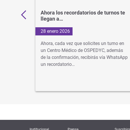
ctrónico
Ahora los recordatorios de turnos te
llegan a…
28 enero 2026
r
Ahora, cada vez que solicites un turno en
r recetas
un Centro Médico de OSPEDYC, además
a entrega
de la confirmación, recibirás vía WhatsApp
un recordatorio…
Institucional
Prensa
Suscribirs