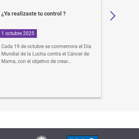
¿Ya realizaste tu control ?
Alerta 
1 octubre 2025
24 julio 
Cada 19 de octubre se conmemora el Día
Advertim
Mundial de la Lucha contra el Cáncer de
buscan r
Mama, con el objetivo de crear…
sociales
engañosa
contacto 