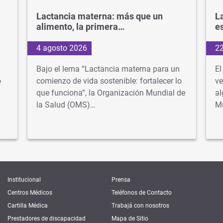
Lactancia materna: más que un
La
alimento, la primera…
e
4 agosto 2026
22
Bajo el lema “Lactancia materna para un
El
o
comienzo de vida sostenible: fortalecer lo
ve
que funciona”, la Organización Mundial de
al
la Salud (OMS)…
M
Institucional
Prensa
Centros Médicos
Teléfonos de Contacto
Cartilla Médica
Trabajá con nosotros
Prestadores de discapacidad
Mapa de Sitio