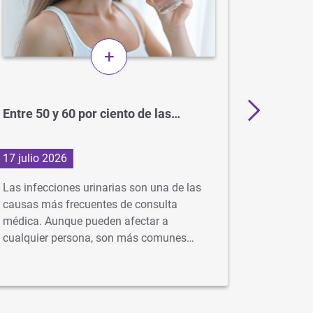
+
Entre 50 y 60 por ciento de las…
BCG: el
para el
17 julio 2026
1 julio 2
Las infecciones urinarias son una de las
En Argent
causas más frecuentes de consulta
gratuita 
médica. Aunque pueden afectar a
idealment
cualquier persona, son más comunes…
…