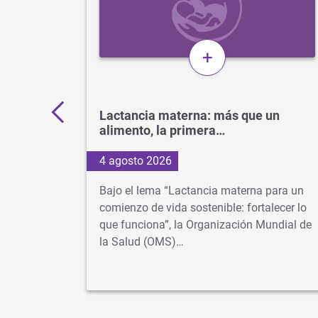
+
11.000
Lactancia materna: más que un
alimento, la primera…
4 agosto 2026
os más
Bajo el lema “Lactancia materna para un
 cuando
comienzo de vida sostenible: fortalecer lo
lusiva
que funciona”, la Organización Mundial de
la Salud (OMS)…