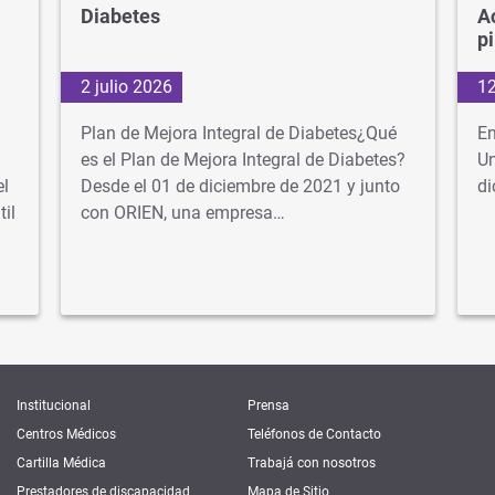
Diabetes
A
p
2 julio 2026
12
Plan de Mejora Integral de Diabetes¿Qué
En
es el Plan de Mejora Integral de Diabetes?
Un
el
Desde el 01 de diciembre de 2021 y junto
di
til
con ORIEN, una empresa…
Institucional
Prensa
Centros Médicos
Teléfonos de Contacto
Cartilla Médica
Trabajá con nosotros
Prestadores de discapacidad
Mapa de Sitio