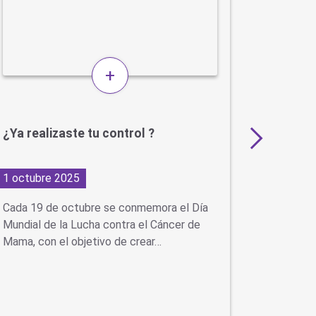
+
¿Ya realizaste tu control ?
Alerta 
1 octubre 2025
24 julio 
Cada 19 de octubre se conmemora el Día
Advertim
Mundial de la Lucha contra el Cáncer de
buscan re
Mama, con el objetivo de crear…
sociales 
engañosa
contacto