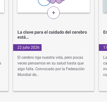
+
La clave para el cuidado del cerebro
En
está…
22 julio 2026
17
El cerebro rige nuestra vida, pero pocas
La
s
veces pensamos en su salud hasta que
ca
algo falla. Convocado por la Federación
mé
Mundial de…
cu