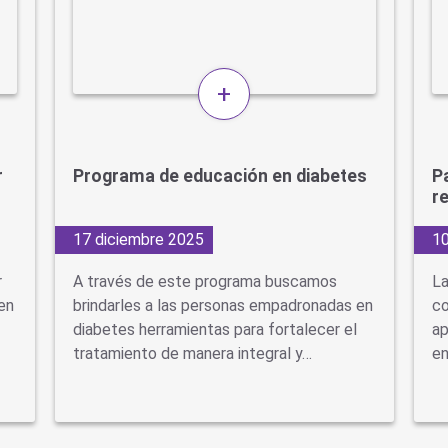
+
r
Programa de educación en diabetes
P
r
17 diciembre 2025
10
r
A través de este programa buscamos
La
en
brindarles a las personas empadronadas en
co
diabetes herramientas para fortalecer el
ap
tratamiento de manera integral y…
e