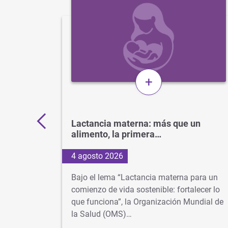
+
11.000
Lactancia materna: más que un
alimento, la primera…
4 agosto 2026
os más
Bajo el lema “Lactancia materna para un
 cuando
comienzo de vida sostenible: fortalecer lo
lusiva
que funciona”, la Organización Mundial de
la Salud (OMS)…