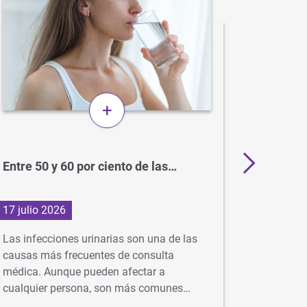
+
Entre 50 y 60 por ciento de las…
BCG: el
para el
17 julio 2026
1 julio 2
Las infecciones urinarias son una de las
En Argent
causas más frecuentes de consulta
gratuita 
médica. Aunque pueden afectar a
idealment
cualquier persona, son más comunes…
…