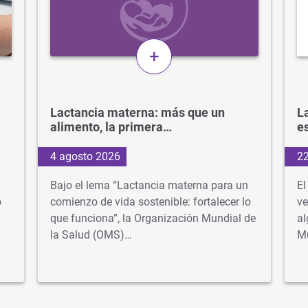
+
Lactancia materna: más que un
La
alimento, la primera…
e
4 agosto 2026
22
Bajo el lema “Lactancia materna para un
El
o
comienzo de vida sostenible: fortalecer lo
ve
que funciona”, la Organización Mundial de
al
la Salud (OMS)…
M