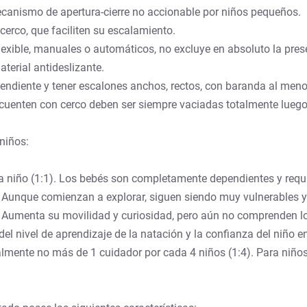
ecanismo de apertura-cierre no accionable por niños pequeños.
cerco, que faciliten su escalamiento.
 flexible, manuales o automáticos, no excluye en absoluto la pres
aterial antideslizante.
ndiente y tener escalones anchos, rectos, con baranda al menos
 cuenten con cerco deben ser siempre vaciadas totalmente luego
niños:
a niño (1:1). Los bebés son completamente dependientes y requi
. Aunque comienzan a explorar, siguen siendo muy vulnerables y
. Aumenta su movilidad y curiosidad, pero aún no comprenden lo
el nivel de aprendizaje de la natación y la confianza del niño e
almente no más de 1 cuidador por cada 4 niños (1:4). Para niño