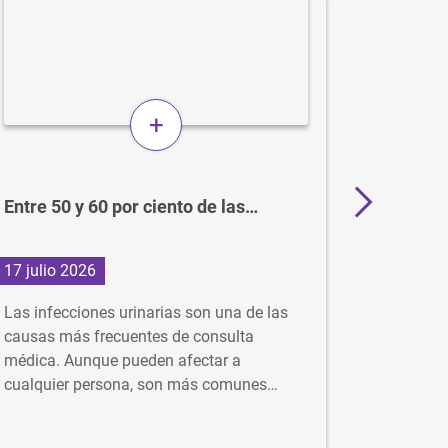
+
Entre 50 y 60 por ciento de las…
BCG: el
para el
17 julio 2026
1 julio 2
Las infecciones urinarias son una de las
En Argent
causas más frecuentes de consulta
gratuita 
médica. Aunque pueden afectar a
idealment
cualquier persona, son más comunes…
…