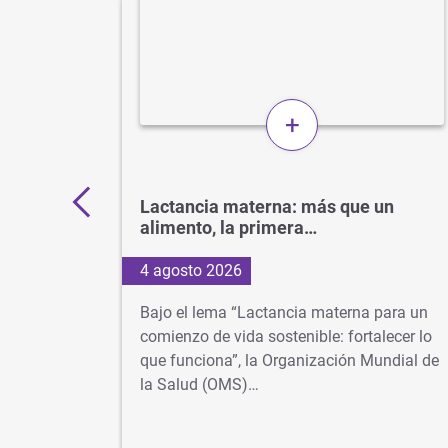
+
11.000
Lactancia materna: más que un
alimento, la primera…
4 agosto 2026
os más
Bajo el lema “Lactancia materna para un
 cuando
comienzo de vida sostenible: fortalecer lo
lusiva
que funciona”, la Organización Mundial de
la Salud (OMS)…