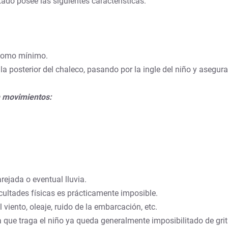
do posee las siguientes características:
 como mínimo.
n la posterior del chaleco, pasando por la ingle del niño y asegu
n movimientos:
arejada o eventual lluvia.
icultades físicas es prácticamente imposible.
 viento, oleaje, ruido de la embarcación, etc.
ue traga el niño ya queda generalmente imposibilitado de grita