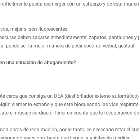
 difícilmente pueda reemerger con un esfuerzo y de esta manera
ivos, mejor si son fluorescentes.
s oscuras deben sacarse inmediatamente: zapatos, pantalones y
uál puede ser la mejor manera de pedir socorro: verbal, gestual.
en una situación de ahogamiento?
este cerca que consiga un DEA (desfibrilador externo automático
algún elemento extraño y que esté bloqueando las vías respirato
diato el masaje cardíaco. Tener en cuenta que la recuperación de 
maniobras de reanimación, por lo tanto, es necesario rotar el cue
ersona no reacciona, hasta que llegue la asistencia médica.