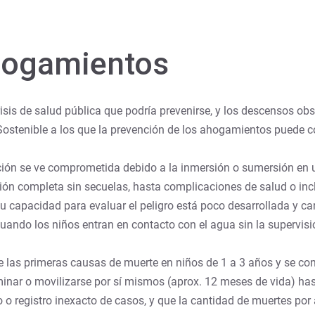
hogamientos
sis de salud pública que podría prevenirse, y los descensos ob
ostenible a los que la prevención de los ahogamientos puede co
ación se ve comprometida debido a la inmersión o sumersión en 
ión completa sin secuelas, hasta complicaciones de salud o inclu
su capacidad para evaluar el peligro está poco desarrollada y c
do los niños entran en contacto con el agua sin la supervisió
e las primeras causas de muerte en niños de 1 a 3 años y se co
nar o movilizarse por sí mismos (aprox. 12 meses de vida) hast
o o registro inexacto de casos, y que la cantidad de muertes po