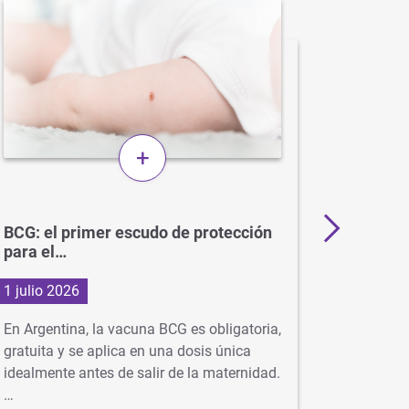
+
BCG: el primer escudo de protección
Más de 
para el…
en…
1 julio 2026
29 junio
En Argentina, la vacuna BCG es obligatoria,
Con la ll
gratuita y se aplica en una dosis única
virus com
idealmente antes de salir de la maternidad.
neumonía
…
se…